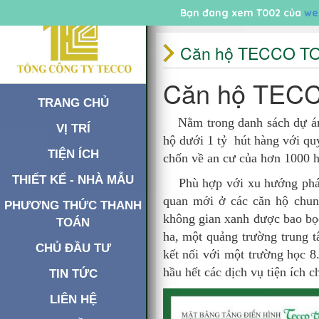
Bạn đang xem T002 của
we
Căn hộ TECCO TO
Căn hộ TEC
TRANG CHỦ
Nằm trong danh sách dự án
VỊ TRÍ
hộ dưới 1 tỷ hút hàng với qu
TIỆN ÍCH
chốn về an cư của hơn 1000 h
THIẾT KẾ - NHÀ MẪU
Phù hợp với xu hướng phát tr
quan mới ở các căn hộ chun
PHƯƠNG THỨC THANH
không gian xanh được bao bọ
TOÁN
ha, một quảng trường trung 
CHỦ ĐẦU TƯ
kết nối với một trường học 
hầu hết các dịch vụ tiện ích c
TIN TỨC
LIÊN HỆ